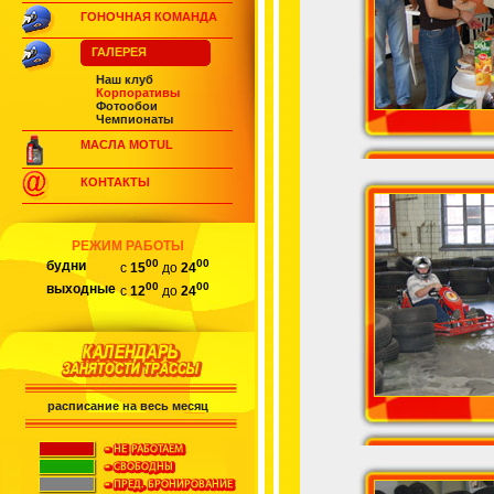
ГОНОЧНАЯ КОМАНДА
ГАЛЕРЕЯ
Наш клуб
Корпоративы
Фотообои
Чемпионаты
МАСЛА MOTUL
КОНТАКТЫ
РЕЖИМ РАБОТЫ
00
00
будни
с
15
до
24
00
00
выходные
с
12
до
24
расписание на весь месяц