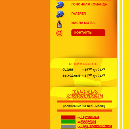
ГОНОЧНАЯ КОМАНДА
ГАЛЕРЕЯ
МАСЛА MOTUL
КОНТАКТЫ
РЕЖИМ РАБОТЫ
00
00
будни
с
15
до
24
00
00
выходные
с
12
до
24
расписание на весь месяц